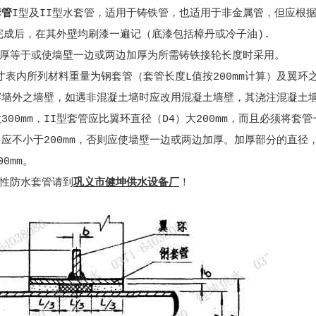
套管
I型及II型水套管，适用于铸铁管，也适用于非金属管，但应根
完成后，在其外壁均刷漆一遍记（底漆包括樟丹或冷子油).
墙厚等于或使墙壁一边或两边加厚为所需铸铁接轮长度时采用。
尺寸表内所列材料重量为钢套管（套管长度L值按200mm计算）及翼环
管穿墙外之墙壁，如遇非混凝土墙时应改用混凝土墙壁，其浇注混凝土
300mm，II型套管应比翼环直径（D4）大200mm，而且必须将套
应不小于200mm，否则应使墙壁一边或两边加厚。加厚部分的直径，
0mm。
防水套管请到
巩义市健坤供水设备厂
！