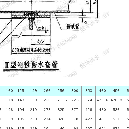
5
100
125
150
200
250
300
350
400
450
5
3
118
143
169
220
271.6
322.8
374
425.6
476.8
5
0
168
194
219
273
325
377
426
480
530
5
1
169
195
220
274
326
378
427
481
531
5
1
289
315
340
394
446
498
567
621
671
7