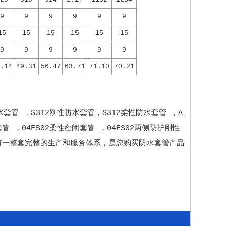
9
9
9
9
9
9
15
15
15
15
15
15
9
9
9
9
9
9
.14
49.31
56.47
63.71
71.10
70.21
水套管
，
S312刚性防水套管
，
S312柔性防水套管
，
A
套管
，
04FS02柔性密闭套管
，
04FS02两侧防护刚性
有一整套完整的生产和服务体系，是您购买防水套管产品