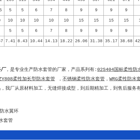
5
5
5
6
7
8
9
9
9
9
0
10
10
10
10
10
15
15
15
15
5
5
6
7
8
9
9
9
9
67
7.41
8.43
10.44
14.13
18.22
26.06
31.38
35.17
38.68
42
备厂
，是专业生产防水套管的厂家，产品系列有:
02S404国标柔性防
ZY808柔性加长型防水套管
，
不锈钢柔性防水套管
，
WRG柔性防水
品，我厂从原材料加工，无缝焊接成型，到后期精加工，到售后服务
性防水翼环
水套管