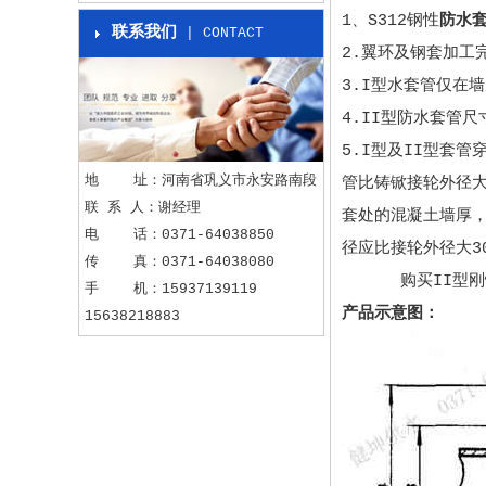
1、S312钢性
防水
联系我们
| CONTACT
2.翼环及钢套加工
3.I型水套管仅在
4.II型防水套管
5.I型及II型套
地 址：河南省巩义市永安路南段
管比铸锨接轮外径大
联 系 人：谢经理
套处的混凝土墙厚，
电 话：0371-64038850
径应比接轮外径大30
传 真：0371-64038080
购买II型刚性
手 机：15937139119
产品示意图：
15638218883
电子邮件：jkgssb@126.com