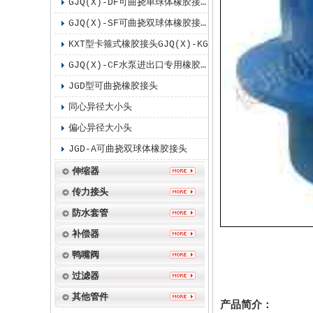
GJQ(X)-DF可曲挠单球体橡胶接头
GJQ(X)-SF可曲挠双球体橡胶接头
KXT型卡箍式橡胶接头GJQ(X)-KG
GJQ(X)-CF水泵进出口专用橡胶接头
JGD型可曲挠橡胶接头
同心异径大小头
偏心异径大小头
JGD-A可曲挠双球体橡胶接头
伸缩器
传力接头
防水套管
补偿器
鸭嘴阀
过滤器
其他管件
产品简介：