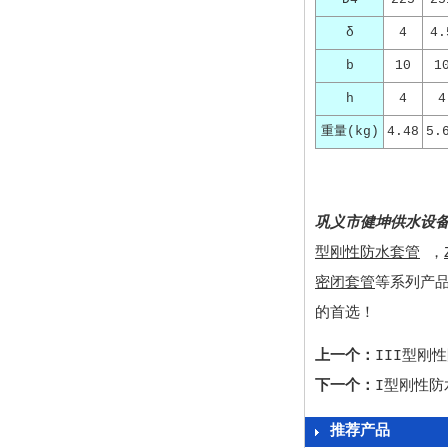
δ
4
4.
b
10
1
h
4
4
重量(kg)
4.48
5.
巩义市健坤供水设
型刚性防水套管
，
密闭套管
等系列产
的首选！
上一个：
III型刚
下一个：
I型刚性防
推荐产品