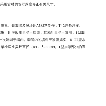
据采用管材的管壁厚度修正有关尺寸。
之重量。钢套管及翼环用A3材料制作，T42焊条焊接。
墙壁 时应改用混凝土墙壁，其浇注混凝土范围，I型套
管一次浇固于墙内。套管内的填料应紧密捣实。6.II型水
最小应比翼环直径（D4）大200mm。I型加厚部分的直