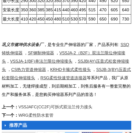
最小长度
290
300
320
320
350
370
390
420
440
490
520
550
安装长度
350
360
385
385
415
440
460
495
515
470
605
640
最大长度
410
420
450
450
480
510
530
570
590
650
690
730
巩义市健坤供水设备厂
，是专业生产伸缩器的厂家，产品系列有:
SSQ
铸铁伸缩器
，
SF钢制伸缩器
，
VSSJA-2（B2F）双法兰限位伸缩接
头
，
VSSJA-1(BF)单法兰限位伸缩接头
，
SSJB(AY)压盖式松套伸缩接
头
，
CS热力管道伸缩器
，
KRHD卡箍式柔性接头
，
SSJB-3(BY)压盖式
松套限位伸缩接头
，
RSG柔性快速管道连接器
等系列产品，我厂从原
材料加工，无缝焊接成型，到后期精加工，到售后服务有一整套完整的
生产和服务体系，是您购买伸缩器系列产品的首选！
上一个：
VSSJAFC(CC2F)可拆式双法兰传力接头
下一个：
WRG柔性防水套管
推荐产品