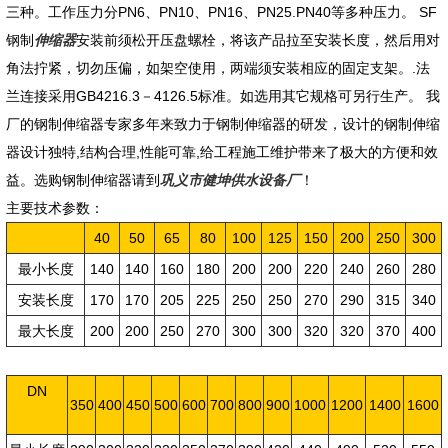
三种。工作压力分PN6、PN10、PN16、PN25.PN40等多种压力。 SF
钢制
伸缩器
安装前须松开压盘螺栓，将该产品拉至安装长度，然后用对
角法拧紧，切勿压偏，如架空使用，两端须安装相应的固定支架。.法
兰连接采用GB4216.3－4126.5标准。如选用其它规格可另行生产。 我
厂的钢制伸缩器专家多年来致力于钢制伸缩器的研发，设计的钢制伸缩
器设计独特,结构合理,性能可靠,给工程施工维护带来了极大的方便和效
益。选购钢制伸缩器请到
巩义市健坤供水设备厂
！
主要技术参数：
40
50
65
80
100
125
150
200
250
300
最小长度
140
140
160
180
200
200
220
240
260
280
安装长度
170
170
205
225
250
250
270
290
315
340
最大长度
200
200
250
270
300
300
320
320
370
400
DN
350
400
450
500
600
700
800
900
1000
1200
1400
1600